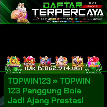
TOPWIN123 » TOPWIN
123 Panggung Bola
Jadi Ajang Prestasi