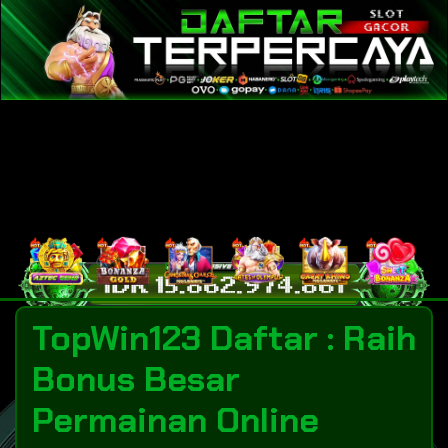
TopWin123 Daftar : Raih
Bonus Besar
Permainan Online