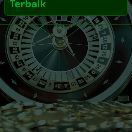
Terbaik